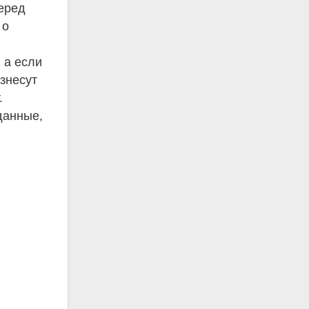
перед
 о
 а если
азнесут
.
данные,