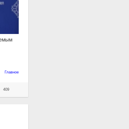
аемым
Главное
409