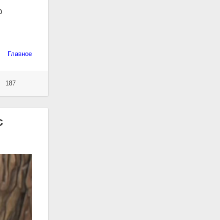
ю
Главное
187
с