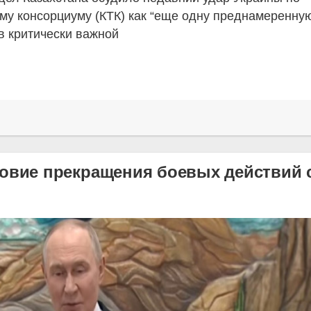
му консорциуму (КТК) как “еще одну преднамеренну
в критически важной
овие прекращения боевых действий 