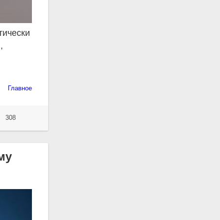
тически
,
Главное
308
му