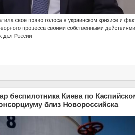
тила свое право голоса в украинском кризисе и фак
говорного процесса своими собственными действиями
х дел России
дар беспилотника Киева по Каспийско
онсорциуму близ Новороссийска