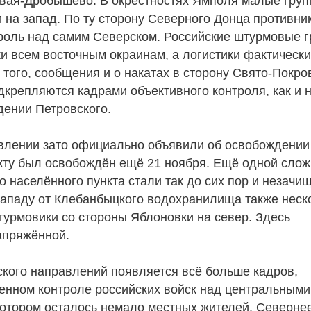
овая-Дробышево. В окрестностях Ямполя малые гру
на запад. По ту сторону Северного Донца противни
троль над самим Северском. Российские штурмовые 
и всем восточным окраинам, а логистики фактическ
того, сообщения и о накатах в сторону Свято-Покро
одкрепляются кадрами объективного контроля, как и н
дении Петровского.
влении зато официально объявили об освобождении
кту был освобождён ещё 21 ноября. Ещё одной сло
 населённого пункта стали так до сих пор и незач
западу от Клебанбыцкого водохранилища также неск
турмовики со стороны Яблоновки на север. Здесь
апряжённой.
ского направлений появляется всё больше кадров,
енном контроле российских войск над центральными
котором осталось немало местных жителей. Северне