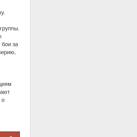
у.
группы.
к
 бои за
лерию,
ициям
щают
 о