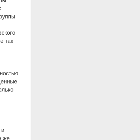
ппы
к
группы
и
вского
е так
жностью
ищенные
олько
 и
е же