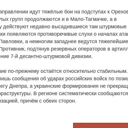
аправлении идут тяжёлые бои на подступах к Орехов
лых групп продолжаются и в Мало-Тагмачке, а в
у действуют недавно высадившиеся там штурмовые 
ки появляются противоречивые слухи о началах ата
 Павловки, а немногим западнее ведутся тяжелейшие
 Противник, подтянув резервных операторов в артил
ение 7-й десантно-штурмовой дивизии.
ние по-прежнему остаётся относительно стабильным.
лишь сообщения об ударах российских войск по поз
регу Днепра, а украинские формирования не прекра
фраструктуры. В регионе систематически сообщаются
зацией, причём с обеих сторон.