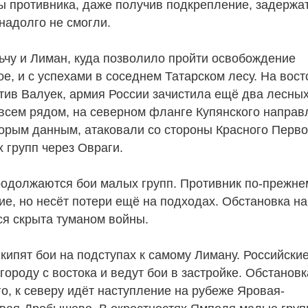
ы противника, даже получив подкрепление, задержа
надолго не смогли.
ьчу и Лиман, куда позволило пройти освобождение
ое, и с успехами в соседнем Татарском лесу. На вос
тив Валуек, армия России зачистила ещё два лесны
всем рядом, на северном фланге Купянского направ
торым данным, атаковали со стороны Красного Перво
 групп через Овраги.
родолжаются бои малых групп. Противник по-прежне
ие, но несёт потери ещё на подходах. Обстановка на
ся скрыта туманом войны.
ипят бои на подступах к самому Лиману. Российски
городу с востока и ведут бои в застройке. Обстановк
го, к северу идёт наступление на рубеже Яровая-