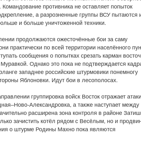
 Командование противника не оставляет попыток
одкрепление, а разрозненные группы ВСУ пытаются и
больше и больше уничтоженной техники.
лении продолжаются ожесточённые бои за саму
они практически по всей территории населённого пун
тупать сообщения о попытках срезать карман восточ
 Муравкой. Однако это пока не подтверждается кад
 фланге западнее российские штурмовики понемногу
тороны Яблоновки. Идут бои в лесополосах.
правлении группировка войск Восток отражает атак
дная–Ново-Александровка, а также наступает между
начительно расширена зона контроля в районе Затиш
олько зачистить котёл рядом с Весёлым, но и продви
ния о штурме Родины Махно пока являются