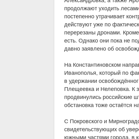
Александровка, а также Яр
продолжают уходить лесами 
постепенно утрачивает кон
действуют уже по фактическ
перерезаны дронами. Кроме 
есть. Однако они пока не п
давно заявлено об освобож
На Константиновском напра
Иванополья, который по фа
в удержании освобождённого
Плещеевка и Нелеповка. К 
продвинулись российские ш
обстановка тоже остаётся н
С Покровского и Мирноград
свидетельствующих об увер
южными частями города, в 