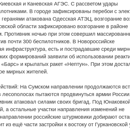
Киевская и Каневская АГЭС. С рассветом удары
лотниками. В городе зафиксированы перебои с элек
 геранями атакована Одесская АТЭЦ, возгорание во
овской области зафиксировано возгорание в районе
м. Противник ночью при этом совершил массирован
тив почти 300 беспилотников. В Новороссийске
я инфраструктура, есть и пострадавшие среди мирн
ских формирований заявили об использовании реакт
 «Барс» и крылатых ракет «Нептун». При этом доста
рое мирных жителей.
йствий: На Сумском направлении продолжаются вс
в лесополосах пытаются продвинуться армии России,
ивник атаковал силами своих бригад. Под Юнаковко
й, а остальные участки направления изменений не
 направлении российские штурмовики добирают оста
т из ещё части застройки к востоку от Гуркановской