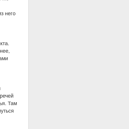
з него
кта.
нее,
рами
и
 речей
ья. Там
нуться