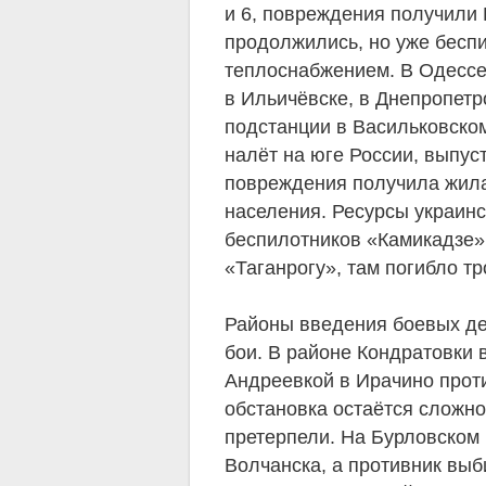
и 6, повреждения получили 
продолжились, но уже беспи
теплоснабжением. В Одессе
в Ильичёвске, в Днепропетр
подстанции в Васильковско
налёт на юге России, выпус
повреждения получила жила
населения. Ресурсы украин
беспилотников «Камикадзе»
«Таганрогу», там погибло т
Районы введения боевых де
бои. В районе Кондратовки 
Андреевкой в Ирачино прот
обстановка остаётся сложно
претерпели. На Бурловском
Волчанска, а противник выби