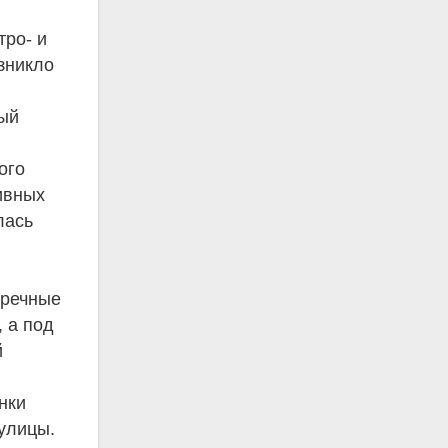
тро- и
зникло
ный
ого
ивных
лась
тречные
 а под
й
нки
 улицы.