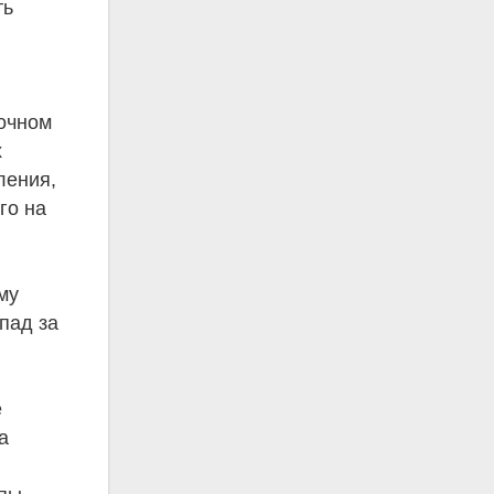
ть
точном
х
ления,
го на
му
пад за
е
а