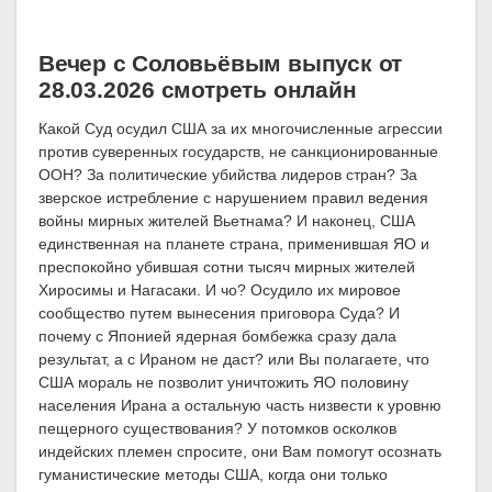
Вечер с Соловьёвым выпуск от
28.03.2026 смотреть онлайн
Какой Суд осудил США за их многочисленные агрессии
против суверенных государств, не санкционированные
ООН? За политические убийства лидеров стран? За
зверское истребление с нарушением правил ведения
войны мирных жителей Вьетнама? И наконец, США
единственная на планете страна, применившая ЯО и
преспокойно убившая сотни тысяч мирных жителей
Хиросимы и Нагасаки. И чо? Осудило их мировое
сообщество путем вынесения приговора Суда? И
почему с Японией ядерная бомбежка сразу дала
результат, а с Ираном не даст? или Вы полагаете, что
США мораль не позволит уничтожить ЯО половину
населения Ирана а остальную часть низвести к уровню
пещерного существования? У потомков осколков
индейских племен спросите, они Вам помогут осознать
гуманистические методы США, когда они только