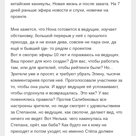
китайские каникулы, Новая жизнь и после заката. На 7
дней раньше эфира новости и слухи, новички на
проекте.
Мне кажется, что Нона готовится в ведущие, изучает
обстановку, большой перерыв у неё с прошлого
прихода, да и не юная дева, совсем не пара они, да
ещё и бывший где- то рядом с проектом.
Вот я смотрю эфиры 10 лет и поражаюсь на ведущих.
Ваш проект для кого создан? Для вас, чтобы работать
там, или для зрителей, чтобы рейтинги были? Но...
Зрители уже и просят, и требуют убрать Элину, тысячи
комментариев против неё. Проголосовали участники за
то, чтобы она ушла. И вдруг ведущие её успокаивают,
чтобы отдохнула и возвращалась. Это как? У вас
поменялись правила? Против Салибековых все
настроены зрители, но люди смотрят с удовольствием
за Степаном, но ведущие, как сволочи, делают вид, что
ничего не видят. Вот Нелька: чего накинулась на
Степана, орёт, как баба? Как будто ни к кому не
приходят и потом уходят, но именно Стёпа должен