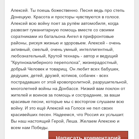
Алексей. Ты поешь божественно. Песня ведь про степь
Донецкую. Красота и просторы чувствуются в голосе.
Алексей всю войну поет за рулём автомобиля, когда
развозит гуманитарную помощь вместе со своими
соратниками из батальона Ангел в прифронтовые
районы, рискуя жизнью и здоровьем. Алексей - очень
активный, смелый, очень умный, интеллигентный,
любознательный, Крутой технарь - автор и ведущий
"Крупнокалиберного переполоха", жизнерадостный,
добрый Человек и товарищ. Он любит всех бабушек,
дедушек, детей, друзей, котиков, собачек - всех
пострадавших от этой кровопролитной, разрушительной,
многолетней войны на Донбассе. Низкий вам поклон от
жителей и воинов за помощь и сострадание, за ваши
красивые песни, которые мы с восторгом слушаем всю
войну. И это ещё Алексей на Голосе не пел своих
красивейших песен. Надеемся, что Россия их услышит.
Вы наш настоящий Герой, Леша. Желаем Алексею и
всем нам Победы.
Написать комментарий