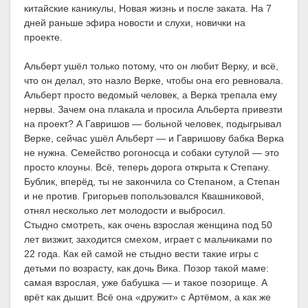
китайские каникулы, Новая жизнь и после заката. На 7
дней раньше эфира новости и слухи, новички на
проекте.
Альберт ушёл только потому, что он любит Верку, и всё,
что он делал, это назло Верке, чтобы она его ревновала.
Альберт просто ведомый человек, а Верка трепала ему
нервы. Зачем она плакала и просила Альберта привезти
на проект? А Гавришов — больной человек, подыгрывал
Верке, сейчас ушёл Альберт — и Гавришову бабка Верка
не нужна. Семейство рогоносца и собаки сутулой — это
просто клоуны. Всё, теперь дорога открыта к Степану.
Бублик, вперёд, ты не закончила со Степаном, а Степан
и не против. Григорьев попользовался Квашниковой,
отнял несколько лет молодости и выбросил.
Стыдно смотреть, как очень взрослая женщина под 50
лет визжит, заходится смехом, играет с мальчиками по
22 года. Как ей самой не стыдно вести такие игры с
детьми по возрасту, как дочь Вика. Позор такой маме:
самая взрослая, уже бабушка — и такое позорище. А
врёт как дышит. Всё она «дружит» с Артёмом, а как же