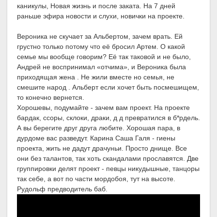
каникулы, Новая жизнь и после заката. На 7 дней
раньше эфира новости и слухи, новички на проекте.
Вероника не скучает за Альбертом, зачем врать. Ей
грустно только потому что её бросил Артем. О какой
семье мы вообще говорим? Её так таковой и не было,
Андрей не воспринимал «отчима», и Вероника была
приходящая жена . Не жили вместе но семья, не
смешите народ . Альберт если хочет быть посмешищем,
то конечно вернется.
Хорошевы, подумайте - зачем вам проект. На проекте
бардак, ссоры, склоки, драки, д д превратился в б*рдель.
А вы берегите друг друга любите. Хорошая пара, в
дурдоме вас разведут. Карина Саша Галя - гиены
проекта, жить не дадут драчуньи. Просто днище. Все
они без талантов, так хоть скандалами прославятся. Две
группировки делят проект - певцы никудышные, танцоры
так себе, а вот по части мордобоя, тут на высоте.
Рудольф предводитель баб.