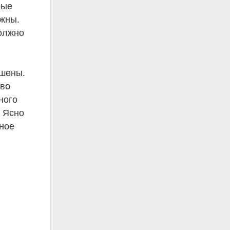
ные
ужны.
должно
ушены.
тво
ного
. Ясно
нное