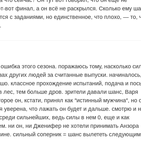
 что сейчас? Он тут вот говорил, что он ещё не
т-вот финал, а он всё не раскрылся. Сколько ему ш
ся с заданиями, но единственное, что плохо, — то, 
.
 ошибка этого сезона. поражаюсь тому, насколько си
зах других людей за считанные выпуски. начиналось
ошо. классное прохождение испытаний, подача и пос
в лес, тем больше дров. зрители давали шанс, Варя
торое он, кстати, принял как ″истинный мужчина″, но 
я уверена, что лажать он будет и дальше. смотрю и 
среди сильнейших, ведь силы в нем 0, еще и как
ем. ни он, ни Дженифер не хотели принимать Анзора
чине. сильный соперник = шанс вылететь следующим