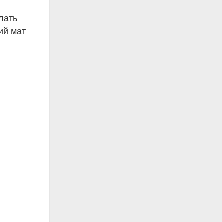
и
лать
кий мат