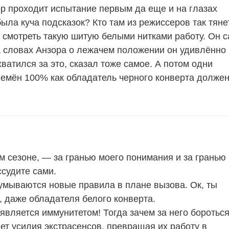
зор проходит испытание первым да еще и на глазах
ыла куча подсказок? Кто там из режиссеров так тяне
о смотреть такую шитую белыми нитками работу. Он 
на словах Анзора о лежачем положении он удивлённо
хватился за это, сказал тоже самое. А потом одни
Семён 100% как обладатель черного конверта долже
ом сезоне, — за гранью моего понимания и за гранью
ссудите сами.
умываются новые правила в плане вызова. Ок, ты
 даже обладателя белого конверта.
является иммунитетом! Тогда зачем за него бороться
ет усилия экстрасенсов, превращая их работу в