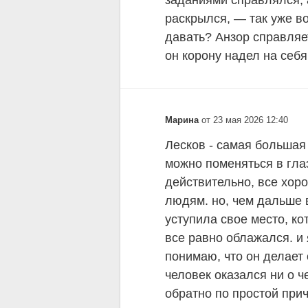
заданиями справлялся, а
раскрылся, — так уже во
давать? Анзор справляет
он корону надел на себя
Марина
от 23 мая 2026 12:40
Лесков - самая большая
можно поменяться в гла
действительно, все хор
людям. но, чем дальше 
уступила свое место, ко
все равно облажался. и 
понимаю, что он делает 
человек оказался ни о ч
обратно по простой при