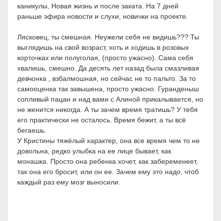
каникулы, Новая жизнь и после заката. На 7 дней
раньше эфира новости и слухи, новички на проекте.
Лясковец, ты смешная. Неужели себя не видишь??? Ты
выглядишь на свой возраст, хоть и ходишь в розовых
корточках или полуголая, (просто ужасно). Сама себя
хвалишь, смешно. Да десять лет назад была смазливая
девчонка , взбалмошная, но сейчас не то пальто. За то
самооценка так завышена, просто ужасно. Гуранденыш
сопливый пацан и над вами с Алиной прикалывается, но
не женится никогда. А ты зачем время тратишь? У тебя
его практически не осталось. Время бежит, а ты всё
бегаешь.
У Кристины тяжёлый характер, она все время чем то не
довольна, редко улыбка на ее лице бывает, как
монашка. Просто она ребенка хочет, как забеременеет,
так она его бросит, или он ее. Зачем ему это надо, чтоб
каждый раз ему мозг выносили.