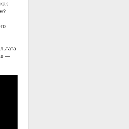
 как
че?
Это
ультата
ке —