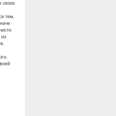
в своих
ся тем,
иначе
чисто
 из
в.
ого.
своей