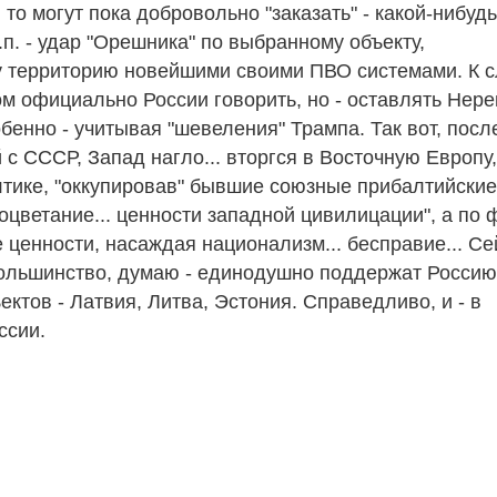
то могут пока добровольно "заказать" - какой-нибуд
.п. - удар "Орешника" по выбранному объекту,
у территорию новейшими своими ПВО системами. К с
ом официально России говорить, но - оставлять Нер
бенно - учитывая "шевеления" Трампа. Так вот, посл
с СССР, Запад нагло... вторгся в Восточную Европу,
лтике, "оккупировав" бывшие союзные прибалтийски
процветание... ценности западной цивилицации", а по ф
ценности, насаждая национализм... бесправие... Се
Большинство, думаю - единодушно поддержат Россию
ктов - Латвия, Литва, Эстония. Справедливо, и - в
ссии.