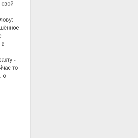
ь свой
лову:
ешённое
е
 в
е
акту -
йчас то
, о