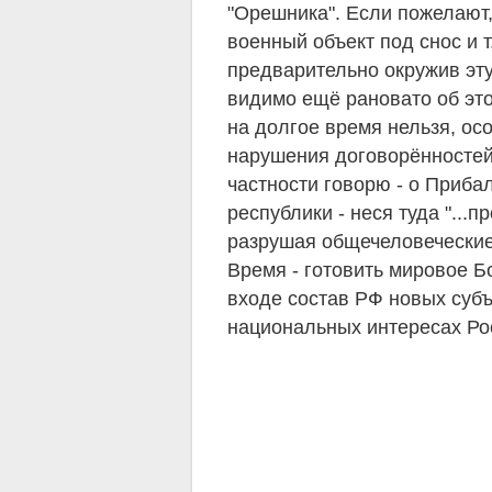
"Орешника". Если пожелают, 
военный объект под снос и т
предварительно окружив эт
видимо ещё рановато об эт
на долгое время нельзя, осо
нарушения договорённостей 
частности говорю - о Приба
республики - неся туда "...
разрушая общечеловеческие 
Время - готовить мировое 
входе состав РФ новых субъе
национальных интересах Ро