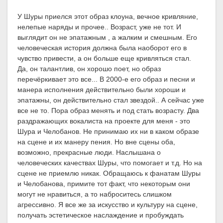
У Шуры приелся этот образ клоуна, вечное кривляние,
нелепые наряды и прочее.. Возраст, уже не тот. И
выглядит он не эпатажным , а жалким и смешным. Его
человеческая история должна была наоборот его в
чувство привести, а он больше еще кривляться стал.
Да, он талантлив, он хорошо поет, но образ
перечёркивает это все... В 2000-е его образ и песни и
манера исполнения действительно были хороши и
эпатажны, он действительно стал звездой.. А сейчас уже
все не то. Пора образ менять и под стать возрасту. Два
раздражающих вокалиста на проекте для меня - это
Шура и Челобанов. Не принимаю их ни в каком образе
на сцене и их манеру пения. Но вне сцены оба,
возможно, прекрасные люди. Наслышана о
человеческих качествах Шуры, что помогает и т.д. Но на
сцене не приемлю никак. Обращаюсь к фанатам Шуры
и Челобанова, примите тот факт, что некоторым они
могут не нравиться, а то наброситесь слишком
агрессивно. Я все же за искусство и культуру на сцене,
получать эстетическое наслаждение и пробуждать