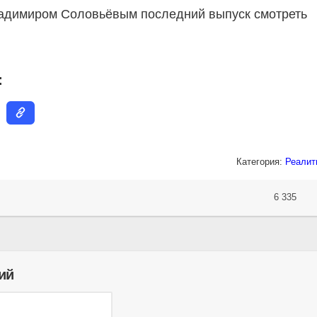
ладимиром Соловьёвым последний выпуск смотреть
:
Категория:
Реалит
6 335
ий