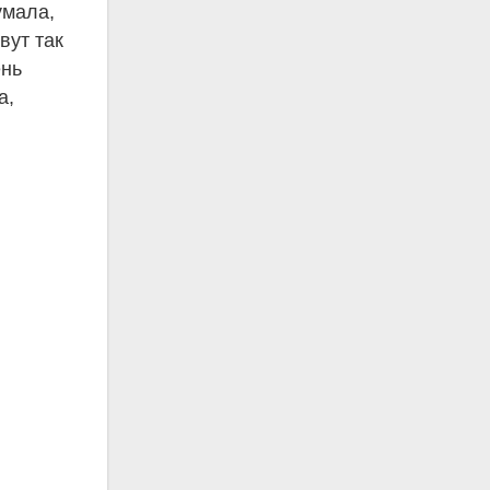
умала,
вут так
ень
а,