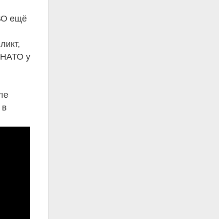
СВО ещё
ликт,
 НАТО у
ле
 в