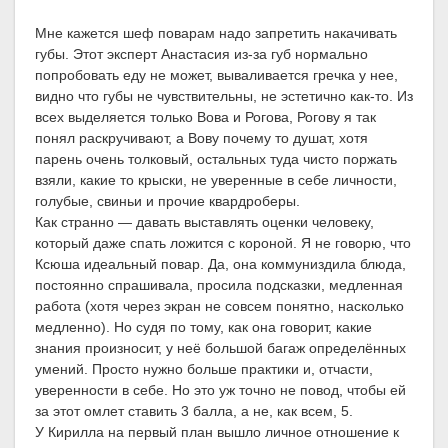
Мне кажется шеф поварам надо запретить накачивать
губы. Этот эксперт Анастасия из-за губ нормально
попробовать еду не может, вываливается гречка у нее,
видно что губы не чувствительны, не эстетично как-то. Из
всех выделяется только Вова и Рогова, Рогову я так
понял раскручивают, а Вову почему то душат, хотя
парень очень толковый, остальных туда чисто поржать
взяли, какие то крыски, не уверенные в себе личности,
голубые, свиньи и прочие квардроберы.
Как странно — давать выставлять оценки человеку,
который даже спать ложится с короной. Я не говорю, что
Ксюша идеальный повар. Да, она коммуниздила блюда,
постоянно спрашивала, просила подсказки, медленная
работа (хотя через экран не совсем понятно, насколько
медленно). Но судя по тому, как она говорит, какие
знания произносит, у неё большой багаж определённых
умений. Просто нужно больше практики и, отчасти,
уверенности в себе. Но это уж точно не повод, чтобы ей
за этот омлет ставить 3 балла, а не, как всем, 5.
У Кирилла на первый план вышло личное отношение к