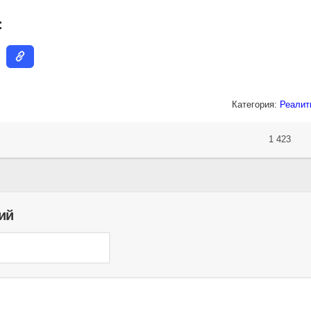
:
Категория:
Реалит
1 423
ий