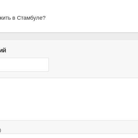
ыжить в Стамбуле?
ий
)