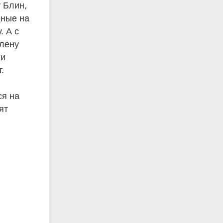
у Блин,
дные на
. А с
Алену
 и
.
ся на
ят