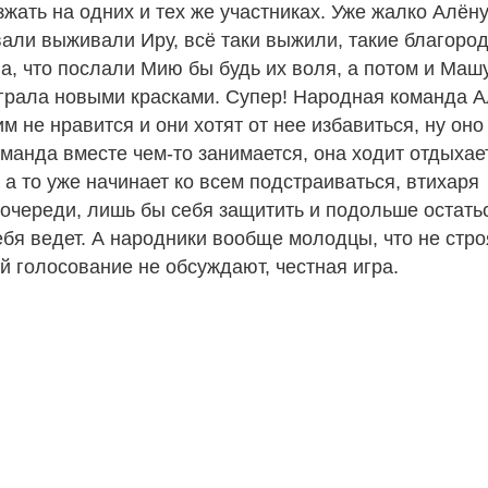
жать на одних и тех же участниках. Уже жалко Алён
али выживали Иру, всё таки выжили, такие благоро
, что послали Мию бы будь их воля, а потом и Машу
грала новыми красками. Супер! Народная команда 
им не нравится и они хотят от нее избавиться, ну оно
оманда вместе чем-то занимается, она ходит отдыхает
 а то уже начинает ко всем подстраиваться, втихаря
очереди, лишь бы себя защитить и подольше остать
ебя ведет. А народники вообще молодцы, что не стро
ой голосование не обсуждают, честная игра.