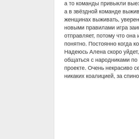
а то команды привыкли выез
а в звёздной команде выжив
женщинах выживать, уверена
новыми правилами игра заи
отправляет, потому что она 
понятно. Постоянно когда к
Надеюсь Алена скоро уйдет,
общаться с народниками по 
проекте. Очень некрасиво с
никаких коалицией, за спин