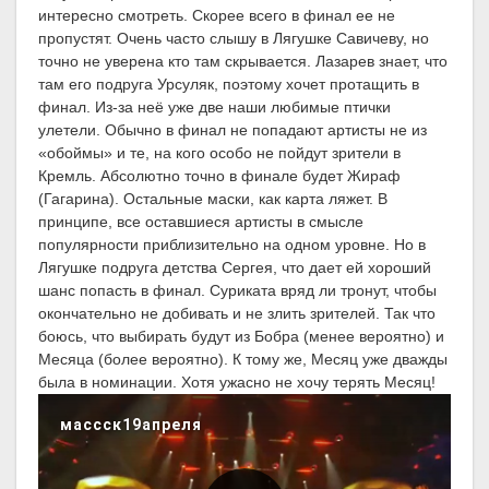
интересно смотреть. Скорее всего в финал ее не
пропустят. Очень часто слышу в Лягушке Савичеву, но
точно не уверена кто там скрывается. Лазарев знает, что
там его подруга Урсуляк, поэтому хочет протащить в
финал. Из-за неë уже две наши любимые птички
улетели. Обычно в финал не попадают артисты не из
«обоймы» и те, на кого особо не пойдут зрители в
Кремль. Абсолютно точно в финале будет Жираф
(Гагарина). Остальные маски, как карта ляжет. В
принципе, все оставшиеся артисты в смысле
популярности приблизительно на одном уровне. Но в
Лягушке подруга детства Сергея, что дает ей хороший
шанс попасть в финал. Суриката вряд ли тронут, чтобы
окончательно не добивать и не злить зрителей. Так что
боюсь, что выбирать будут из Бобра (менее вероятно) и
Месяца (более вероятно). К тому же, Месяц уже дважды
была в номинации. Хотя ужасно не хочу терять Месяц!